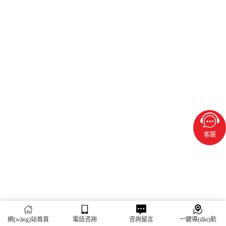
客服
網(wǎng)站首頁
電話咨詢
咨詢留言
一鍵導(dǎo)航